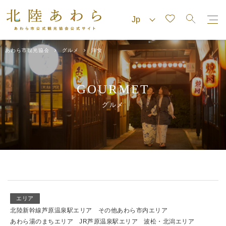
あわら市観光協会
グルメ
洋食
GOURMET
グルメ
エリア
北陸新幹線芦原温泉駅エリア
その他あわら市内エリア
あわら湯のまちエリア
JR芦原温泉駅エリア
波松・北潟エリア