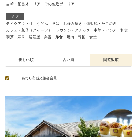
吉崎・細呂木エリア
その他近郊エリア
タグ
テイクアウト可
うどん・そば
お好み焼き・鉄板焼・たこ焼き
カフェ・菓子（スイーツ）
ラウンジ・スナック
中華・アジア
和食
喫茶
寿司
居酒屋
弁当
洋食
焼肉・韓国
食堂
新しい順
古い順
閲覧数順
・・・あわら市観光協会会員