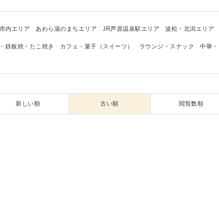
市内エリア
あわら湯のまちエリア
JR芦原温泉駅エリア
波松・北潟エリア
・鉄板焼・たこ焼き
カフェ・菓子（スイーツ）
ラウンジ・スナック
中華・
新しい順
古い順
閲覧数順