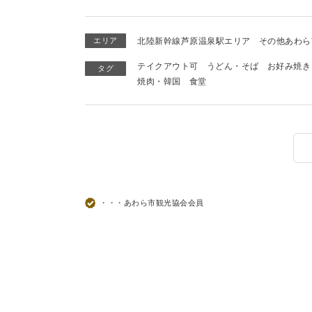
エリア
北陸新幹線芦原温泉駅エリア
その他あわら
テイクアウト可
うどん・そば
お好み焼き
タグ
焼肉・韓国
食堂
・・・あわら市観光協会会員