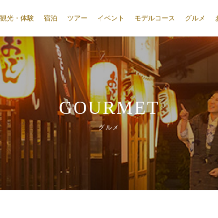
観光・体験
宿泊
ツアー
イベント
モデルコース
グルメ
GOURMET
グルメ