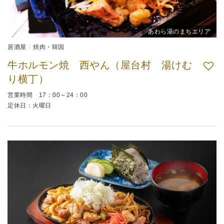
あわら湯のまちエリア
居酒屋
焼肉・韓国
牛ホルモン焼 西やん（屋台村 湯けむ
り横丁）
営業時間 17：00～24：00
定休日：火曜日