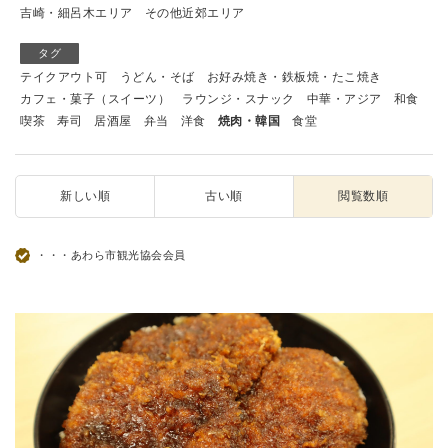
吉崎・細呂木エリア
その他近郊エリア
タグ
テイクアウト可
うどん・そば
お好み焼き・鉄板焼・たこ焼き
カフェ・菓子（スイーツ）
ラウンジ・スナック
中華・アジア
和食
喫茶
寿司
居酒屋
弁当
洋食
焼肉・韓国
食堂
新しい順
古い順
閲覧数順
・・・あわら市観光協会会員