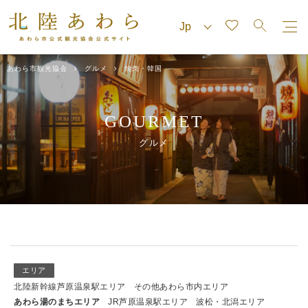
あわら市観光協会
グルメ
焼肉・韓国
GOURMET
グルメ
エリア
北陸新幹線芦原温泉駅エリア
その他あわら市内エリア
あわら湯のまちエリア
JR芦原温泉駅エリア
波松・北潟エリア