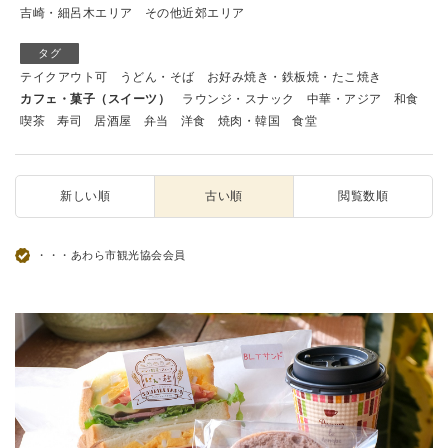
吉崎・細呂木エリア
その他近郊エリア
タグ
テイクアウト可
うどん・そば
お好み焼き・鉄板焼・たこ焼き
カフェ・菓子（スイーツ）
ラウンジ・スナック
中華・アジア
和食
喫茶
寿司
居酒屋
弁当
洋食
焼肉・韓国
食堂
新しい順
古い順
閲覧数順
・・・あわら市観光協会会員