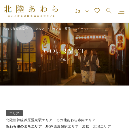
あわら市観光協会
グルメ
カフェ・菓子（スイーツ）
GOURMET
グルメ
エリア
北陸新幹線芦原温泉駅エリア
その他あわら市内エリア
あわら湯のまちエリア
JR芦原温泉駅エリア
波松・北潟エリア