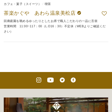
カフェ・菓子（スイーツ）
喫茶
茶楽かぐや あわら温泉美松店
回廊庭園を眺めるゆったりとしたお席で職人こだわりの一品に舌鼓
営業時間 11:00~117：00（L.O16：30）不定休（WEBよりご確認くだ
さい）