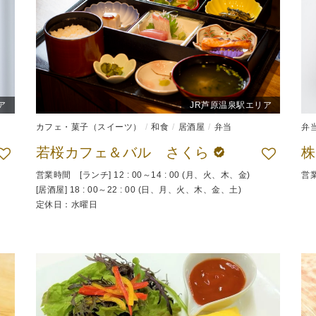
ア
JR芦原温泉駅エリア
カフェ・菓子（スイーツ）
和食
居酒屋
弁当
弁
若桜カフェ＆バル さくら
営業時間 [ランチ] 12 : 00～14 : 00 (月、火、木、金)
営
[居酒屋] 18 : 00～22 : 00 (日、月、火、木、金、土)
定休日：水曜日