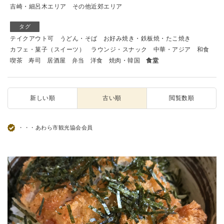
吉崎・細呂木エリア
その他近郊エリア
タグ
テイクアウト可
うどん・そば
お好み焼き・鉄板焼・たこ焼き
カフェ・菓子（スイーツ）
ラウンジ・スナック
中華・アジア
和食
喫茶
寿司
居酒屋
弁当
洋食
焼肉・韓国
食堂
新しい順
古い順
閲覧数順
・・・あわら市観光協会会員