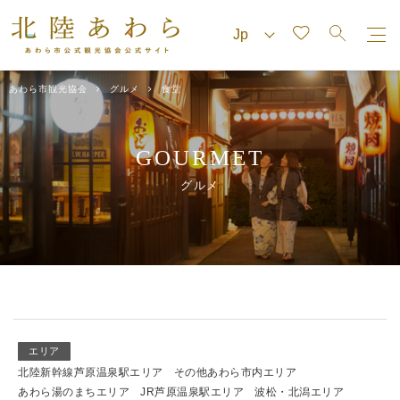
あわら市観光協会
グルメ
食堂
GOURMET
グルメ
エリア
北陸新幹線芦原温泉駅エリア
その他あわら市内エリア
あわら湯のまちエリア
JR芦原温泉駅エリア
波松・北潟エリア