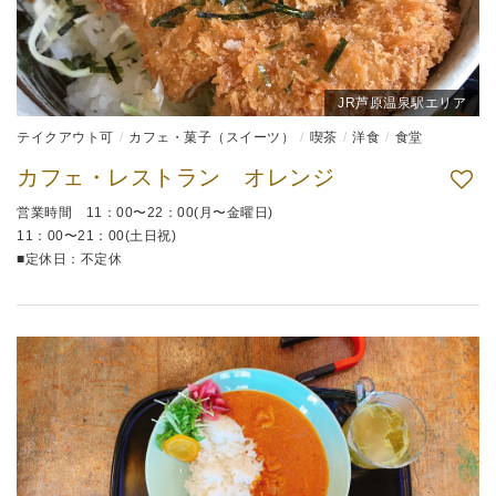
JR芦原温泉駅エリア
テイクアウト可
カフェ・菓子（スイーツ）
喫茶
洋食
食堂
カフェ・レストラン オレンジ
営業時間 11：00〜22：00(月〜金曜日)
11：00〜21：00(土日祝)
■定休日：不定休