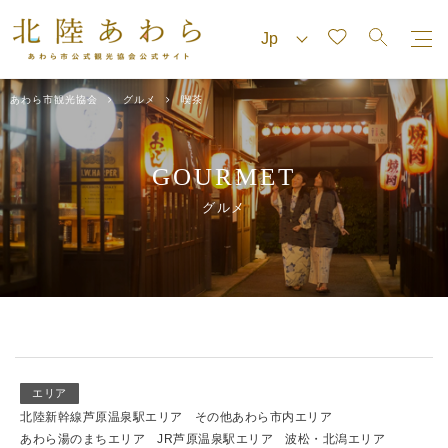
あわら市観光協会
グルメ
喫茶
GOURMET
グルメ
エリア
北陸新幹線芦原温泉駅エリア
その他あわら市内エリア
あわら湯のまちエリア
JR芦原温泉駅エリア
波松・北潟エリア