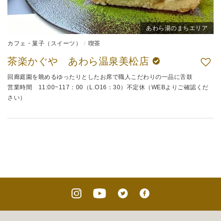
あわら湯のまちエリア
カフェ・菓子（スイーツ）
喫茶
茶楽かぐや あわら温泉美松店
回廊庭園を眺めるゆったりとしたお席で職人こだわりの一品に舌鼓
営業時間 11:00~117：00（L.O16：30）不定休（WEBよりご確認くだ
さい）