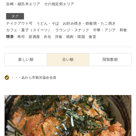
吉崎・細呂木エリア
その他近郊エリア
タグ
テイクアウト可
うどん・そば
お好み焼き・鉄板焼・たこ焼き
カフェ・菓子（スイーツ）
ラウンジ・スナック
中華・アジア
和食
喫茶
寿司
居酒屋
弁当
洋食
焼肉・韓国
食堂
新しい順
古い順
閲覧数順
・・・あわら市観光協会会員