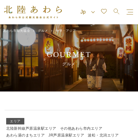
あわら市観光協会
グルメ
中華・アジア
GOURMET
グルメ
エリア
北陸新幹線芦原温泉駅エリア
その他あわら市内エリア
あわら湯のまちエリア
JR芦原温泉駅エリア
波松・北潟エリア