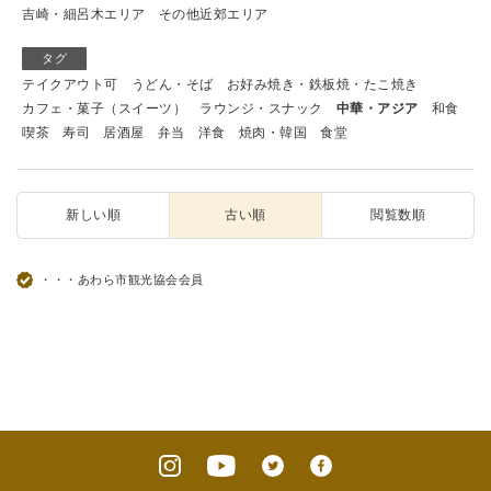
吉崎・細呂木エリア
その他近郊エリア
タグ
テイクアウト可
うどん・そば
お好み焼き・鉄板焼・たこ焼き
カフェ・菓子（スイーツ）
ラウンジ・スナック
中華・アジア
和食
喫茶
寿司
居酒屋
弁当
洋食
焼肉・韓国
食堂
新しい順
古い順
閲覧数順
・・・あわら市観光協会会員