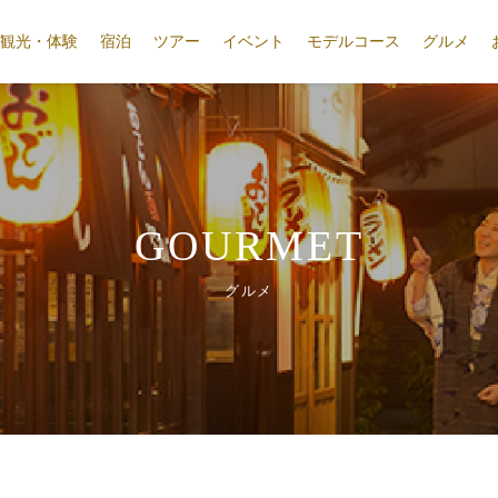
観光・体験
宿泊
ツアー
イベント
モデルコース
グルメ
GOURMET
グルメ