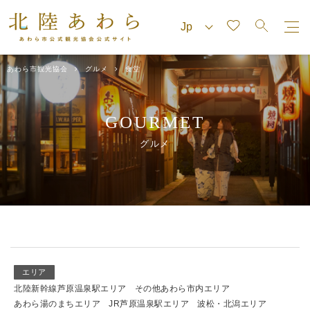
あわら市観光協会
グルメ
食堂
GOURMET
グルメ
エリア
北陸新幹線芦原温泉駅エリア
その他あわら市内エリア
あわら湯のまちエリア
JR芦原温泉駅エリア
波松・北潟エリア