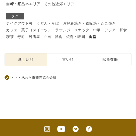
吉崎・細呂木エリア
その他近郊エリア
タグ
テイクアウト可
うどん・そば
お好み焼き・鉄板焼・たこ焼き
カフェ・菓子（スイーツ）
ラウンジ・スナック
中華・アジア
和食
喫茶
寿司
居酒屋
弁当
洋食
焼肉・韓国
食堂
新しい順
古い順
閲覧数順
・・・あわら市観光協会会員