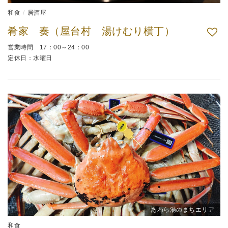
和食
居酒屋
肴家 奏（屋台村 湯けむり横丁）
営業時間 17：00～24：00
定休日：水曜日
あわら湯のまちエリア
和食