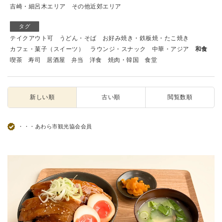
吉崎・細呂木エリア
その他近郊エリア
タグ
テイクアウト可
うどん・そば
お好み焼き・鉄板焼・たこ焼き
カフェ・菓子（スイーツ）
ラウンジ・スナック
中華・アジア
和食
喫茶
寿司
居酒屋
弁当
洋食
焼肉・韓国
食堂
新しい順
古い順
閲覧数順
・・・あわら市観光協会会員