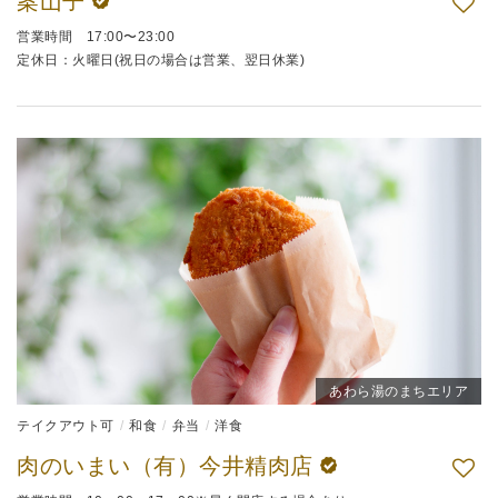
案山子
営業時間 17:00〜23:00
定休日：火曜日(祝日の場合は営業、翌日休業)
あわら湯のまちエリア
テイクアウト可
和食
弁当
洋食
肉のいまい（有）今井精肉店