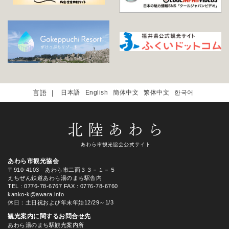
日本語
English
簡体中文
繁体中文
한국어
あわら市観光協会
〒910-4103 あわら市二面３３－１－５
えちぜん鉄道あわら湯のまち駅舎内
TEL
: 0776-78-6767
FAX : 0776-78-6760
kanko-k@awara.info
休日：土日祝および年末年始12/29～1/3
観光案内に関するお問合せ先
あわら湯のまち駅観光案内所