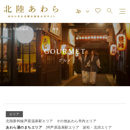
あわら市観光協会
グルメ
和食
GOURMET
グルメ
エリア
北陸新幹線芦原温泉駅エリア
その他あわら市内エリア
あわら湯のまちエリア
JR芦原温泉駅エリア
波松・北潟エリア