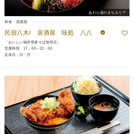
あわら湯のまちエリア
和食
居酒屋
民宿八木/ 居酒屋 味処 八八
「おいしい福井県産そば使用店」
営業時間 17：00～22：00
定休日：日・月