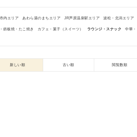
市内エリア
あわら湯のまちエリア
JR芦原温泉駅エリア
波松・北潟エリア
・鉄板焼・たこ焼き
カフェ・菓子（スイーツ）
ラウンジ・スナック
中華・
新しい順
古い順
閲覧数順