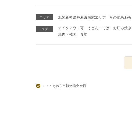
エリア
北陸新幹線芦原温泉駅エリア
その他あわら
テイクアウト可
うどん・そば
お好み焼き
タグ
焼肉・韓国
食堂
・・・あわら市観光協会会員