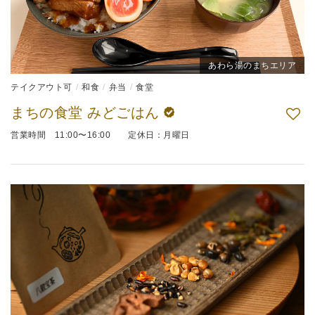
あわら湯のまちエリア
テイクアウト可
和食
弁当
食堂
まちの食堂 みどごはん
営業時間 11:00〜16:00 定休日：月曜日