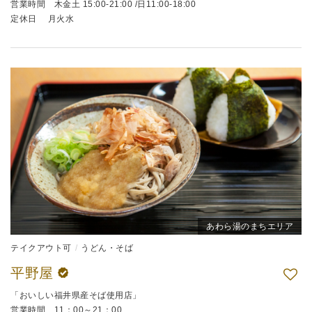
営業時間 木金土 15:00-21:00 /日11:00-18:00
定休日 月火水
あわら湯のまちエリア
テイクアウト可
うどん・そば
平野屋
「おいしい福井県産そば使用店」
営業時間 11：00～21：00