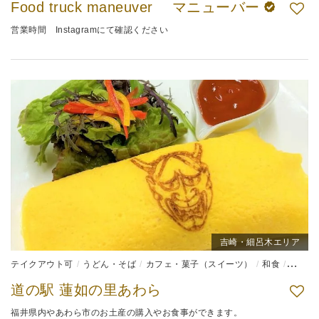
Food truck maneuver マニューバー
営業時間 Instagramにて確認ください
吉崎・細呂木エリア
テイクアウト可
うどん・そば
カフェ・菓子（スイーツ）
和食
弁当
道の駅 蓮如の里あわら
福井県内やあわら市のお土産の購入やお食事ができます。