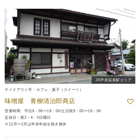
JR芦原温泉駅エリア
テイクアウト可
カフェ・菓子（スイーツ）
味噌屋 青柳清治郎商店
営業時間 平日9：00〜19：00/土日祝9：00〜18：00
定休日：第2・4・5日曜日
※12月〜2月は年末年始を除き無休