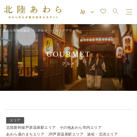
あわら市観光協会
グルメ
テイクアウト可
GOURMET
グルメ
エリア
北陸新幹線芦原温泉駅エリア
その他あわら市内エリア
あわら湯のまちエリア
JR芦原温泉駅エリア
波松・北潟エリア