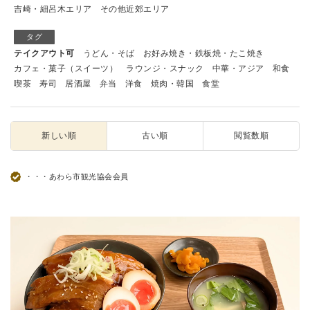
吉崎・細呂木エリア
その他近郊エリア
タグ
テイクアウト可
うどん・そば
お好み焼き・鉄板焼・たこ焼き
カフェ・菓子（スイーツ）
ラウンジ・スナック
中華・アジア
和食
喫茶
寿司
居酒屋
弁当
洋食
焼肉・韓国
食堂
新しい順
古い順
閲覧数順
・・・あわら市観光協会会員