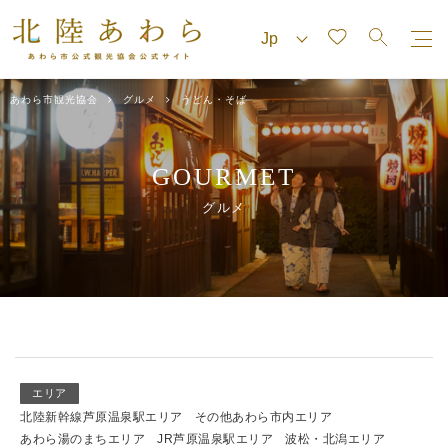
あわら市観光協会
グルメ
うどん・そば
GOURMET
グルメ
エリア
北陸新幹線芦原温泉駅エリア
その他あわら市内エリア
あわら湯のまちエリア
JR芦原温泉駅エリア
波松・北潟エリア