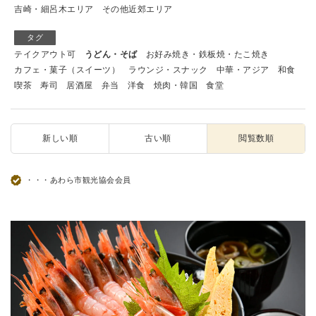
吉崎・細呂木エリア
その他近郊エリア
タグ
テイクアウト可
うどん・そば
お好み焼き・鉄板焼・たこ焼き
カフェ・菓子（スイーツ）
ラウンジ・スナック
中華・アジア
和食
喫茶
寿司
居酒屋
弁当
洋食
焼肉・韓国
食堂
新しい順
古い順
閲覧数順
・・・あわら市観光協会会員