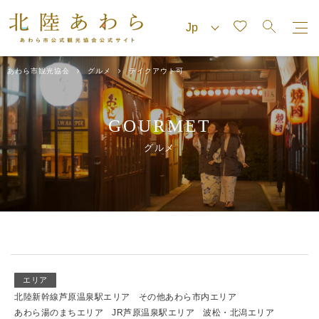
あわら市観光協会
グルメ
テイクアウト可
GOURMET
グルメ
エリア
北陸新幹線芦原温泉駅エリア
その他あわら市内エリア
あわら湯のまちエリア
JR芦原温泉駅エリア
波松・北潟エリア