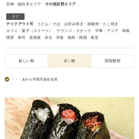
吉崎・細呂木エリア
その他近郊エリア
タグ
テイクアウト可
うどん・そば
お好み焼き・鉄板焼・たこ焼き
カフェ・菓子（スイーツ）
ラウンジ・スナック
中華・アジア
和食
喫茶
寿司
居酒屋
弁当
洋食
焼肉・韓国
食堂
新しい順
古い順
閲覧数順
・・・あわら市観光協会会員