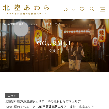
あわら市観光協会
グルメ
うどん・そば
GOURMET
グルメ
エリア
北陸新幹線芦原温泉駅エリア
その他あわら市内エリア
あわら湯のまちエリア
JR芦原温泉駅エリア
波松・北潟エリア