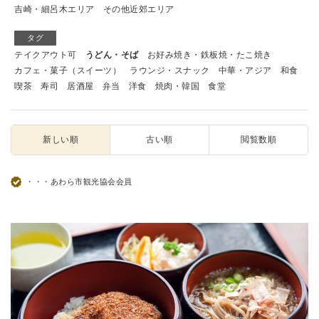
吉崎・細呂木エリア
その他近郊エリア
タグ
テイクアウト可
うどん・そば
お好み焼き・鉄板焼・たこ焼き
カフェ・菓子（スイーツ）
ラウンジ・スナック
中華・アジア
和食
喫茶
寿司
居酒屋
弁当
洋食
焼肉・韓国
食堂
新しい順
古い順
閲覧数順
・・・あわら市観光協会会員