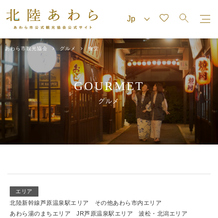
あわら市観光協会
グルメ
食堂
GOURMET
グルメ
エリア
北陸新幹線芦原温泉駅エリア
その他あわら市内エリア
あわら湯のまちエリア
JR芦原温泉駅エリア
波松・北潟エリア