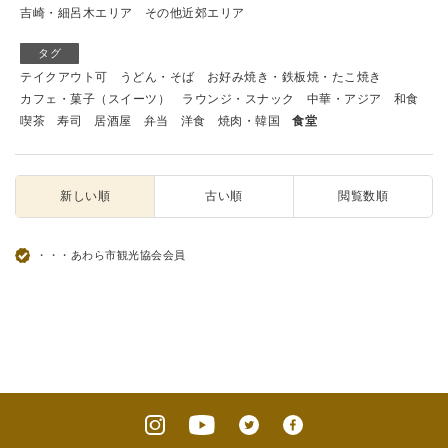
吉崎・細呂木エリア
その他近郊エリア
タグ
テイクアウト可
うどん・そば
お好み焼き・鉄板焼・たこ焼き
カフェ・菓子（スイーツ）
ラウンジ・スナック
中華・アジア
和食
喫茶
寿司
居酒屋
弁当
洋食
焼肉・韓国
食堂
新しい順
古い順
閲覧数順
・・・あわら市観光協会会員