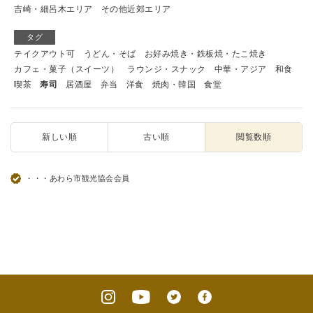
吉崎・細呂木エリア
その他近郊エリア
タグ
テイクアウト可
うどん・そば
お好み焼き・鉄板焼・たこ焼き
カフェ・菓子（スイーツ）
ラウンジ・スナック
中華・アジア
和食
喫茶
寿司
居酒屋
弁当
洋食
焼肉・韓国
食堂
新しい順
古い順
閲覧数順
・・・あわら市観光協会会員