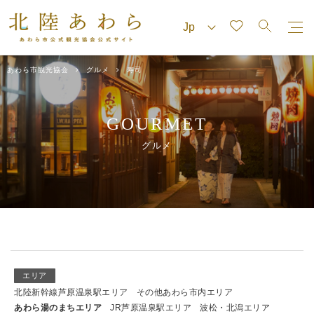
あわら市観光協会
グルメ
寿司
GOURMET
グルメ
エリア
北陸新幹線芦原温泉駅エリア
その他あわら市内エリア
あわら湯のまちエリア
JR芦原温泉駅エリア
波松・北潟エリア