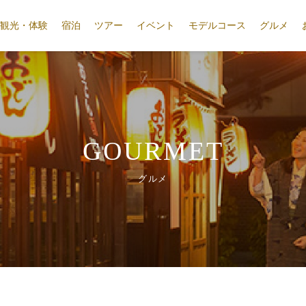
観光・体験
宿泊
ツアー
イベント
モデルコース
グルメ
GOURMET
グルメ