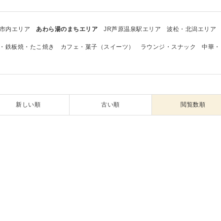
市内エリア
あわら湯のまちエリア
JR芦原温泉駅エリア
波松・北潟エリア
・鉄板焼・たこ焼き
カフェ・菓子（スイーツ）
ラウンジ・スナック
中華・
新しい順
古い順
閲覧数順