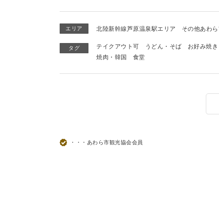
エリア
北陸新幹線芦原温泉駅エリア
その他あわら
テイクアウト可
うどん・そば
お好み焼き
タグ
焼肉・韓国
食堂
・・・あわら市観光協会会員