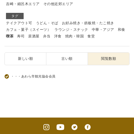
吉崎・細呂木エリア
その他近郊エリア
タグ
テイクアウト可
うどん・そば
お好み焼き・鉄板焼・たこ焼き
カフェ・菓子（スイーツ）
ラウンジ・スナック
中華・アジア
和食
喫茶
寿司
居酒屋
弁当
洋食
焼肉・韓国
食堂
新しい順
古い順
閲覧数順
・・・あわら市観光協会会員