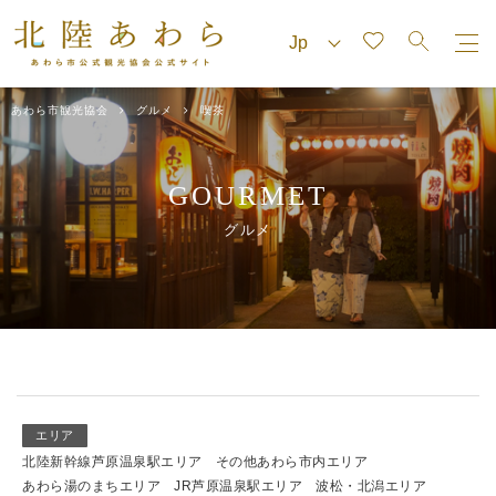
あわら市観光協会
グルメ
喫茶
GOURMET
グルメ
エリア
北陸新幹線芦原温泉駅エリア
その他あわら市内エリア
あわら湯のまちエリア
JR芦原温泉駅エリア
波松・北潟エリア