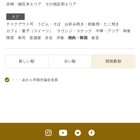
吉崎・細呂木エリア
その他近郊エリア
タグ
テイクアウト可
うどん・そば
お好み焼き・鉄板焼・たこ焼き
カフェ・菓子（スイーツ）
ラウンジ・スナック
中華・アジア
和食
喫茶
寿司
居酒屋
弁当
洋食
焼肉・韓国
食堂
新しい順
古い順
閲覧数順
・・・あわら市観光協会会員