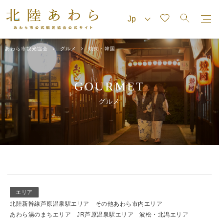
あわら市観光協会
グルメ
焼肉・韓国
GOURMET
グルメ
エリア
北陸新幹線芦原温泉駅エリア
その他あわら市内エリア
あわら湯のまちエリア
JR芦原温泉駅エリア
波松・北潟エリア