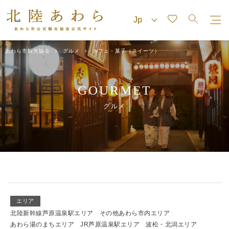
あわら市観光協会
グルメ
カフェ・菓子（スイーツ）
GOURMET
グルメ
エリア
北陸新幹線芦原温泉駅エリア
その他あわら市内エリア
あわら湯のまちエリア
JR芦原温泉駅エリア
波松・北潟エリア