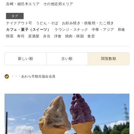
吉崎・細呂木エリア
その他近郊エリア
タグ
テイクアウト可
うどん・そば
お好み焼き・鉄板焼・たこ焼き
カフェ・菓子（スイーツ）
ラウンジ・スナック
中華・アジア
和食
喫茶
寿司
居酒屋
弁当
洋食
焼肉・韓国
食堂
新しい順
古い順
閲覧数順
・・・あわら市観光協会会員