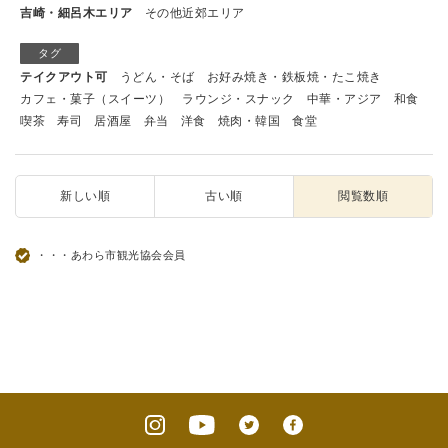
吉崎・細呂木エリア
その他近郊エリア
タグ
テイクアウト可
うどん・そば
お好み焼き・鉄板焼・たこ焼き
カフェ・菓子（スイーツ）
ラウンジ・スナック
中華・アジア
和食
喫茶
寿司
居酒屋
弁当
洋食
焼肉・韓国
食堂
新しい順
古い順
閲覧数順
・・・あわら市観光協会会員