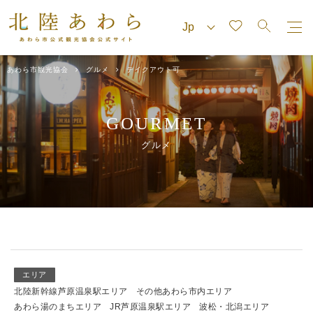
あわら市観光協会
グルメ
テイクアウト可
GOURMET
グルメ
エリア
北陸新幹線芦原温泉駅エリア
その他あわら市内エリア
あわら湯のまちエリア
JR芦原温泉駅エリア
波松・北潟エリア