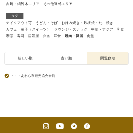
吉崎・細呂木エリア
その他近郊エリア
タグ
テイクアウト可
うどん・そば
お好み焼き・鉄板焼・たこ焼き
カフェ・菓子（スイーツ）
ラウンジ・スナック
中華・アジア
和食
喫茶
寿司
居酒屋
弁当
洋食
焼肉・韓国
食堂
新しい順
古い順
閲覧数順
・・・あわら市観光協会会員