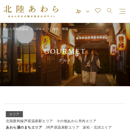
あわら市観光協会
グルメ
焼肉・韓国
GOURMET
グルメ
エリア
北陸新幹線芦原温泉駅エリア
その他あわら市内エリア
あわら湯のまちエリア
JR芦原温泉駅エリア
波松・北潟エリア