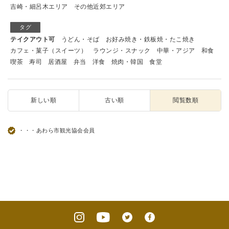
吉崎・細呂木エリア
その他近郊エリア
タグ
テイクアウト可
うどん・そば
お好み焼き・鉄板焼・たこ焼き
カフェ・菓子（スイーツ）
ラウンジ・スナック
中華・アジア
和食
喫茶
寿司
居酒屋
弁当
洋食
焼肉・韓国
食堂
新しい順
古い順
閲覧数順
・・・あわら市観光協会会員