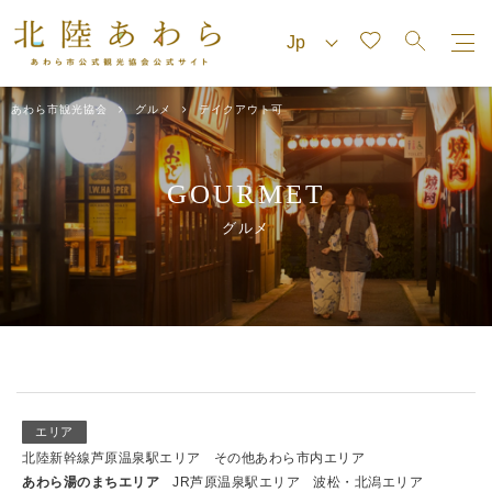
あわら市観光協会
グルメ
テイクアウト可
GOURMET
グルメ
エリア
北陸新幹線芦原温泉駅エリア
その他あわら市内エリア
あわら湯のまちエリア
JR芦原温泉駅エリア
波松・北潟エリア