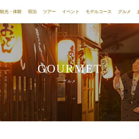
観光・体験
宿泊
ツアー
イベント
モデルコース
グルメ
GOURMET
グルメ