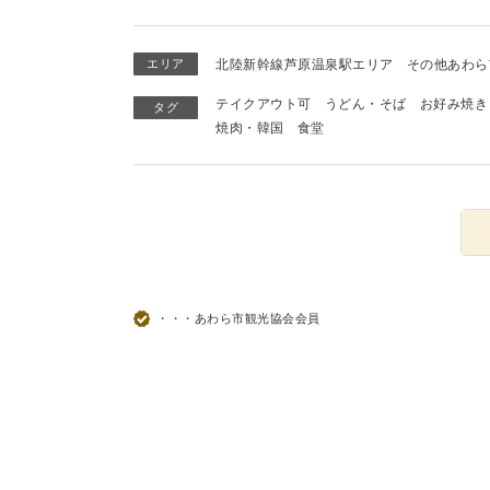
エリア
北陸新幹線芦原温泉駅エリア
その他あわら
テイクアウト可
うどん・そば
お好み焼き
タグ
焼肉・韓国
食堂
・・・あわら市観光協会会員