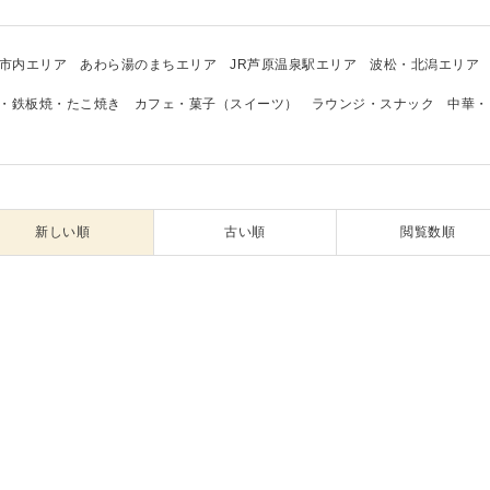
市内エリア
あわら湯のまちエリア
JR芦原温泉駅エリア
波松・北潟エリア
・鉄板焼・たこ焼き
カフェ・菓子（スイーツ）
ラウンジ・スナック
中華・
新しい順
古い順
閲覧数順