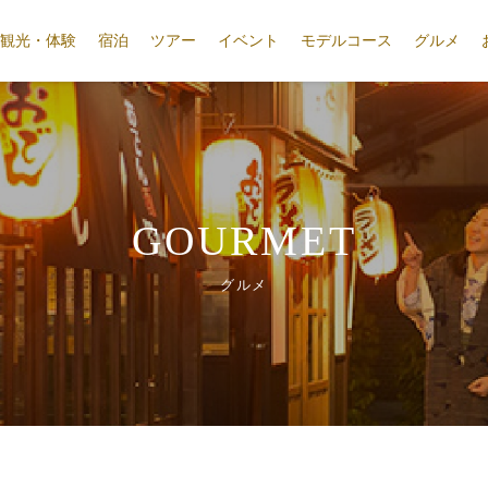
観光・体験
宿泊
ツアー
イベント
モデルコース
グルメ
GOURMET
グルメ