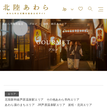
あわら市観光協会
グルメ
吉崎・細呂木エリア
GOURMET
グルメ
エリア
北陸新幹線芦原温泉駅エリア
その他あわら市内エリア
あわら湯のまちエリア
JR芦原温泉駅エリア
波松・北潟エリア