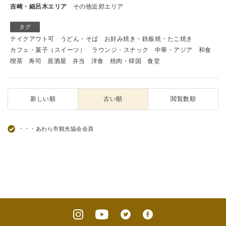
吉崎・細呂木エリア
その他近郊エリア
タグ
テイクアウト可
うどん・そば
お好み焼き・鉄板焼・たこ焼き
カフェ・菓子（スイーツ）
ラウンジ・スナック
中華・アジア
和食
喫茶
寿司
居酒屋
弁当
洋食
焼肉・韓国
食堂
新しい順
古い順
閲覧数順
・・・あわら市観光協会会員