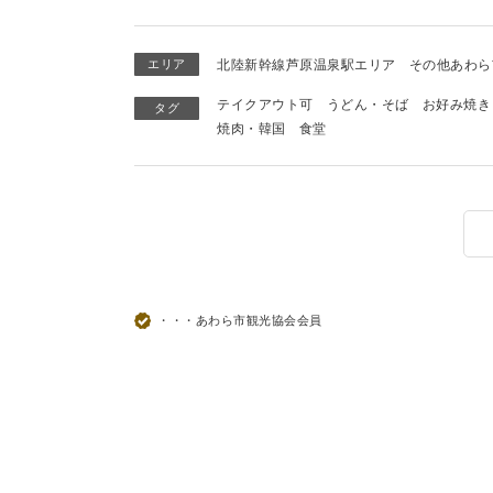
エリア
北陸新幹線芦原温泉駅エリア
その他あわら
テイクアウト可
うどん・そば
お好み焼き
タグ
焼肉・韓国
食堂
・・・あわら市観光協会会員