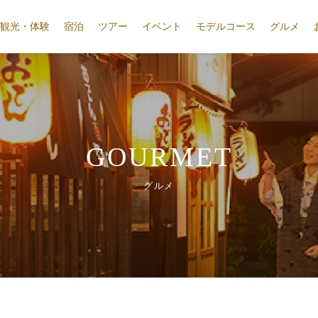
観光・体験
宿泊
ツアー
イベント
モデルコース
グルメ
GOURMET
グルメ