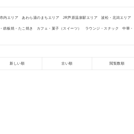
市内エリア
あわら湯のまちエリア
JR芦原温泉駅エリア
波松・北潟エリア
・鉄板焼・たこ焼き
カフェ・菓子（スイーツ）
ラウンジ・スナック
中華・
新しい順
古い順
閲覧数順