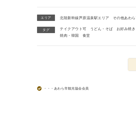
エリア
北陸新幹線芦原温泉駅エリア
その他あわら
テイクアウト可
うどん・そば
お好み焼き
タグ
焼肉・韓国
食堂
・・・あわら市観光協会会員