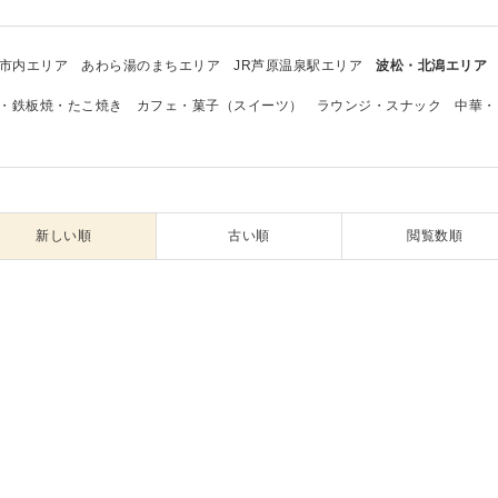
市内エリア
あわら湯のまちエリア
JR芦原温泉駅エリア
波松・北潟エリア
・鉄板焼・たこ焼き
カフェ・菓子（スイーツ）
ラウンジ・スナック
中華・
新しい順
古い順
閲覧数順