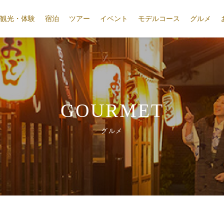
観光・体験
宿泊
ツアー
イベント
モデルコース
グルメ
GOURMET
グルメ