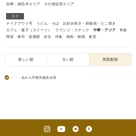
吉崎・細呂木エリア
その他近郊エリア
タグ
テイクアウト可
うどん・そば
お好み焼き・鉄板焼・たこ焼き
カフェ・菓子（スイーツ）
ラウンジ・スナック
中華・アジア
和食
喫茶
寿司
居酒屋
弁当
洋食
焼肉・韓国
食堂
新しい順
古い順
閲覧数順
・・・あわら市観光協会会員