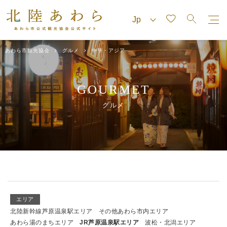
あわら市観光協会
グルメ
中華・アジア
GOURMET
グルメ
エリア
北陸新幹線芦原温泉駅エリア
その他あわら市内エリア
あわら湯のまちエリア
JR芦原温泉駅エリア
波松・北潟エリア