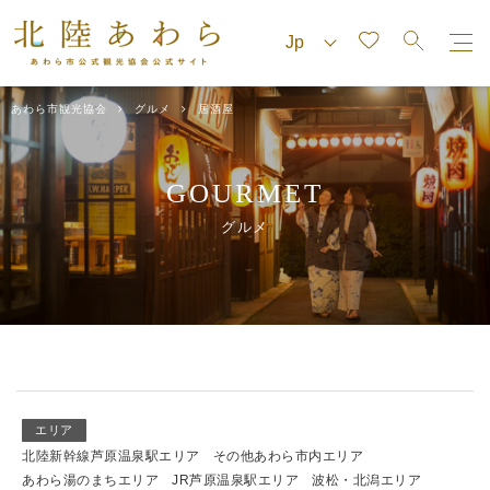
あわら市観光協会
グルメ
居酒屋
GOURMET
グルメ
エリア
北陸新幹線芦原温泉駅エリア
その他あわら市内エリア
あわら湯のまちエリア
JR芦原温泉駅エリア
波松・北潟エリア