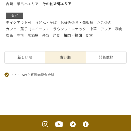
吉崎・細呂木エリア
その他近郊エリア
タグ
テイクアウト可
うどん・そば
お好み焼き・鉄板焼・たこ焼き
カフェ・菓子（スイーツ）
ラウンジ・スナック
中華・アジア
和食
喫茶
寿司
居酒屋
弁当
洋食
焼肉・韓国
食堂
新しい順
古い順
閲覧数順
・・・あわら市観光協会会員