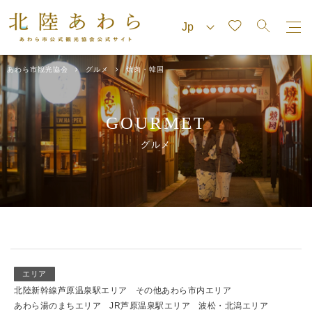
あわら市観光協会
グルメ
焼肉・韓国
GOURMET
グルメ
エリア
北陸新幹線芦原温泉駅エリア
その他あわら市内エリア
あわら湯のまちエリア
JR芦原温泉駅エリア
波松・北潟エリア