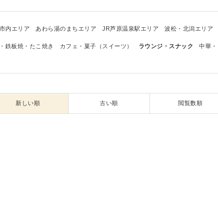
市内エリア
あわら湯のまちエリア
JR芦原温泉駅エリア
波松・北潟エリア
・鉄板焼・たこ焼き
カフェ・菓子（スイーツ）
ラウンジ・スナック
中華・
新しい順
古い順
閲覧数順