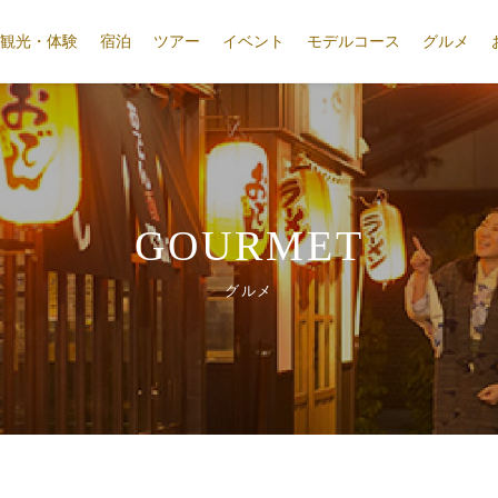
観光・体験
宿泊
ツアー
イベント
モデルコース
グルメ
GOURMET
グルメ