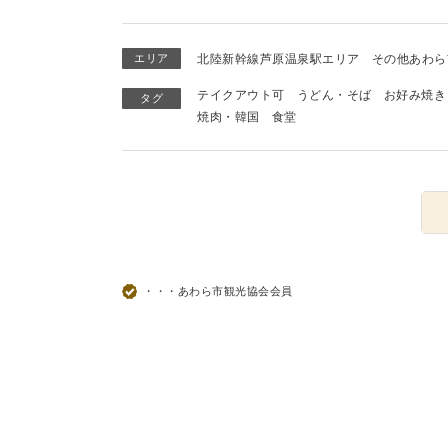
エリア
北陸新幹線芦原温泉駅エリア
その他あわら
テイクアウト可
うどん・そば
お好み焼き
タグ
焼肉・韓国
食堂
・・・あわら市観光協会会員