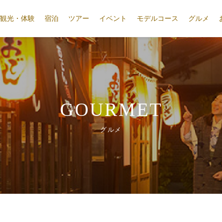
観光・体験
宿泊
ツアー
イベント
モデルコース
グルメ
GOURMET
グルメ