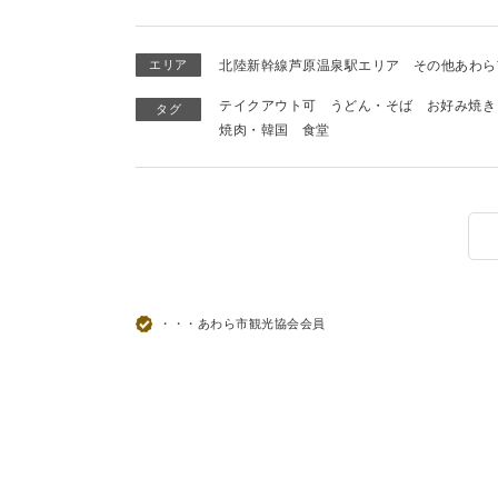
エリア
北陸新幹線芦原温泉駅エリア
その他あわら
テイクアウト可
うどん・そば
お好み焼き
タグ
焼肉・韓国
食堂
・・・あわら市観光協会会員