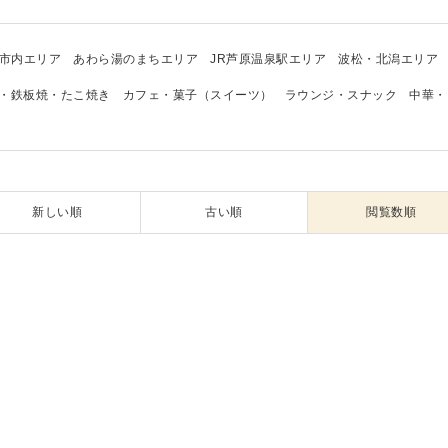
市内エリア
あわら湯のまちエリア
JR芦原温泉駅エリア
波松・北潟エリア
・鉄板焼・たこ焼き
カフェ・菓子（スイーツ）
ラウンジ・スナック
中華・
新しい順
古い順
閲覧数順