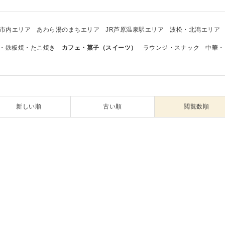
市内エリア
あわら湯のまちエリア
JR芦原温泉駅エリア
波松・北潟エリア
・鉄板焼・たこ焼き
カフェ・菓子（スイーツ）
ラウンジ・スナック
中華・
新しい順
古い順
閲覧数順