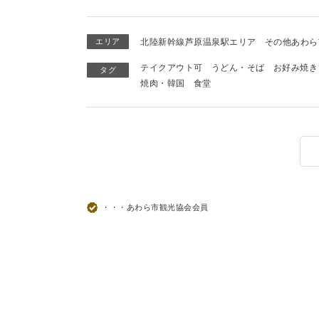
エリア
北陸新幹線芦原温泉駅エリア
その他あわら
テイクアウト可
うどん・そば
お好み焼き
タグ
焼肉・韓国
食堂
・・・あわら市観光協会会員