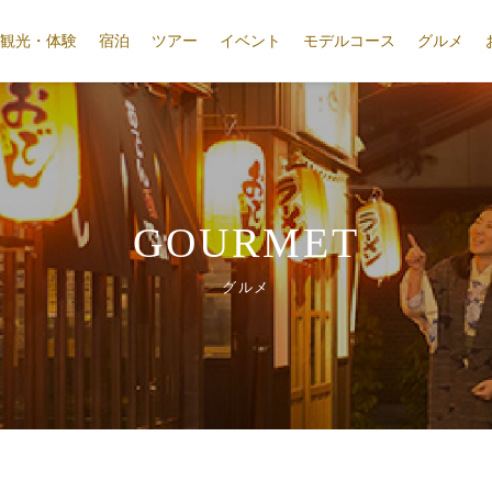
観光・体験
宿泊
ツアー
イベント
モデルコース
グルメ
GOURMET
グルメ