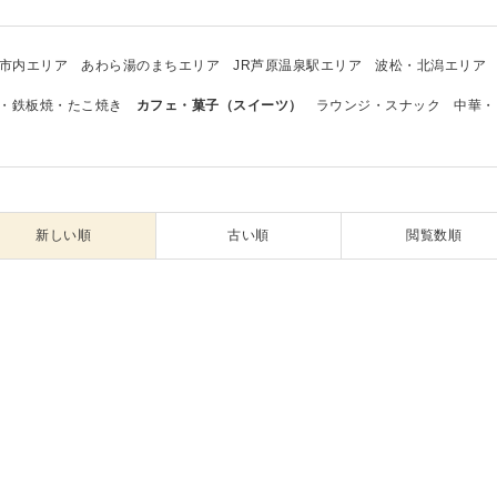
市内エリア
あわら湯のまちエリア
JR芦原温泉駅エリア
波松・北潟エリア
・鉄板焼・たこ焼き
カフェ・菓子（スイーツ）
ラウンジ・スナック
中華・
新しい順
古い順
閲覧数順