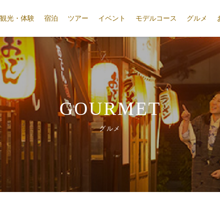
観光・体験
宿泊
ツアー
イベント
モデルコース
グルメ
GOURMET
グルメ