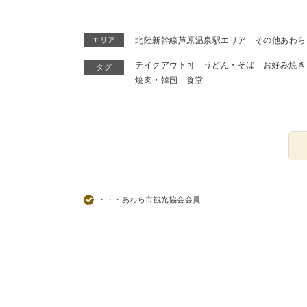
エリア
北陸新幹線芦原温泉駅エリア
その他あわら
テイクアウト可
うどん・そば
お好み焼き
タグ
焼肉・韓国
食堂
・・・あわら市観光協会会員