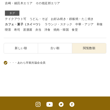
吉崎・細呂木エリア
その他近郊エリア
タグ
テイクアウト可
うどん・そば
お好み焼き・鉄板焼・たこ焼き
カフェ・菓子（スイーツ）
ラウンジ・スナック
中華・アジア
和食
喫茶
寿司
居酒屋
弁当
洋食
焼肉・韓国
食堂
新しい順
古い順
閲覧数順
・・・あわら市観光協会会員