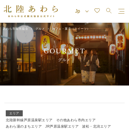
あわら市観光協会
グルメ
カフェ・菓子（スイーツ）
GOURMET
グルメ
エリア
北陸新幹線芦原温泉駅エリア
その他あわら市内エリア
あわら湯のまちエリア
JR芦原温泉駅エリア
波松・北潟エリア