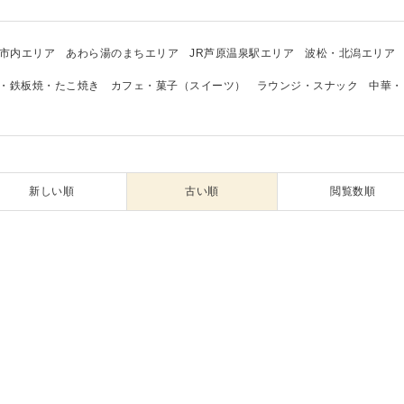
市内エリア
あわら湯のまちエリア
JR芦原温泉駅エリア
波松・北潟エリア
・鉄板焼・たこ焼き
カフェ・菓子（スイーツ）
ラウンジ・スナック
中華・
新しい順
古い順
閲覧数順