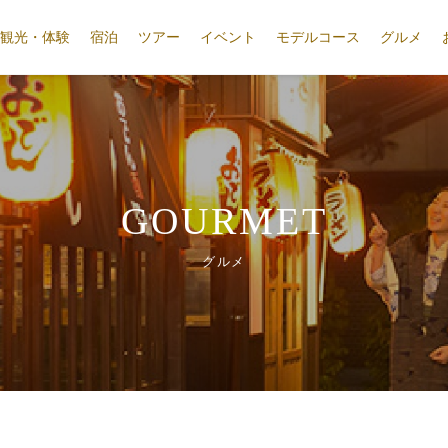
観光・体験
宿泊
ツアー
イベント
モデルコース
グルメ
GOURMET
グルメ