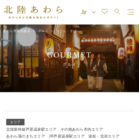
あわら市観光協会
グルメ
うどん・そば
GOURMET
グルメ
エリア
北陸新幹線芦原温泉駅エリア
その他あわら市内エリア
あわら湯のまちエリア
JR芦原温泉駅エリア
波松・北潟エリア