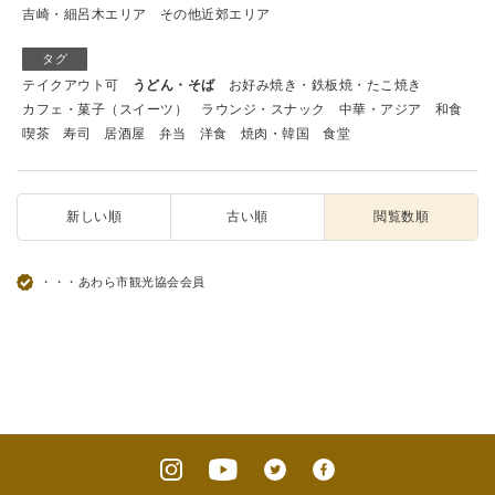
吉崎・細呂木エリア
その他近郊エリア
タグ
テイクアウト可
うどん・そば
お好み焼き・鉄板焼・たこ焼き
カフェ・菓子（スイーツ）
ラウンジ・スナック
中華・アジア
和食
喫茶
寿司
居酒屋
弁当
洋食
焼肉・韓国
食堂
新しい順
古い順
閲覧数順
・・・あわら市観光協会会員