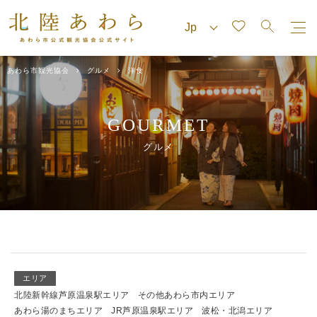
あわら市観光協会
グルメ
洋食
GOURMET
グルメ
エリア
北陸新幹線芦原温泉駅エリア
その他あわら市内エリア
あわら湯のまちエリア
JR芦原温泉駅エリア
波松・北潟エリア