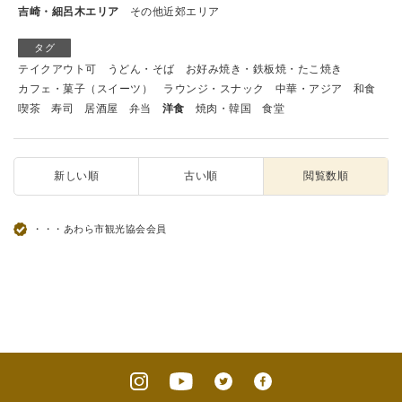
吉崎・細呂木エリア
その他近郊エリア
タグ
テイクアウト可
うどん・そば
お好み焼き・鉄板焼・たこ焼き
カフェ・菓子（スイーツ）
ラウンジ・スナック
中華・アジア
和食
喫茶
寿司
居酒屋
弁当
洋食
焼肉・韓国
食堂
新しい順
古い順
閲覧数順
・・・あわら市観光協会会員