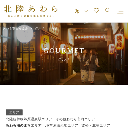
あわら市観光協会
グルメ
洋食
GOURMET
グルメ
エリア
北陸新幹線芦原温泉駅エリア
その他あわら市内エリア
あわら湯のまちエリア
JR芦原温泉駅エリア
波松・北潟エリア