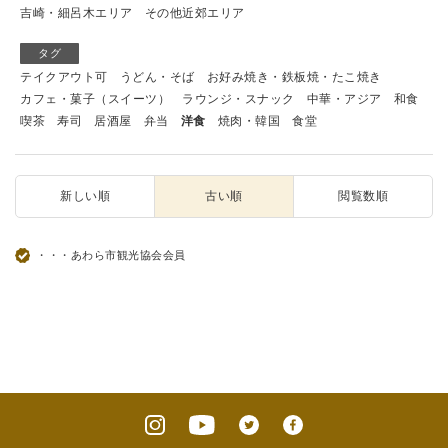
吉崎・細呂木エリア
その他近郊エリア
タグ
テイクアウト可
うどん・そば
お好み焼き・鉄板焼・たこ焼き
カフェ・菓子（スイーツ）
ラウンジ・スナック
中華・アジア
和食
喫茶
寿司
居酒屋
弁当
洋食
焼肉・韓国
食堂
新しい順
古い順
閲覧数順
・・・あわら市観光協会会員