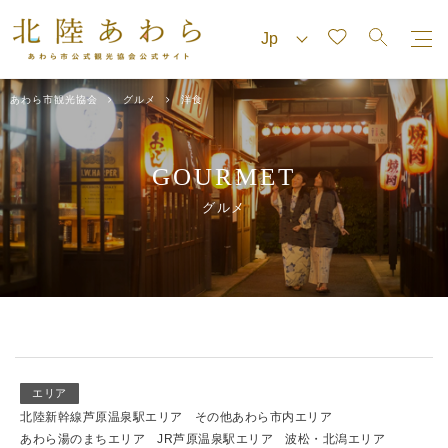
あわら市観光協会
グルメ
洋食
GOURMET
グルメ
エリア
北陸新幹線芦原温泉駅エリア
その他あわら市内エリア
あわら湯のまちエリア
JR芦原温泉駅エリア
波松・北潟エリア