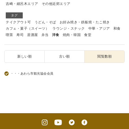
吉崎・細呂木エリア
その他近郊エリア
タグ
テイクアウト可
うどん・そば
お好み焼き・鉄板焼・たこ焼き
カフェ・菓子（スイーツ）
ラウンジ・スナック
中華・アジア
和食
喫茶
寿司
居酒屋
弁当
洋食
焼肉・韓国
食堂
新しい順
古い順
閲覧数順
・・・あわら市観光協会会員