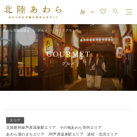
あわら市観光協会
グルメ
テイクアウト可
GOURMET
グルメ
エリア
北陸新幹線芦原温泉駅エリア
その他あわら市内エリア
あわら湯のまちエリア
JR芦原温泉駅エリア
波松・北潟エリア