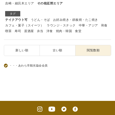
吉崎・細呂木エリア
その他近郊エリア
タグ
テイクアウト可
うどん・そば
お好み焼き・鉄板焼・たこ焼き
カフェ・菓子（スイーツ）
ラウンジ・スナック
中華・アジア
和食
喫茶
寿司
居酒屋
弁当
洋食
焼肉・韓国
食堂
新しい順
古い順
閲覧数順
・・・あわら市観光協会会員