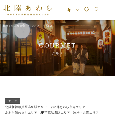
あわら市観光協会
グルメ
喫茶
GOURMET
グルメ
エリア
北陸新幹線芦原温泉駅エリア
その他あわら市内エリア
あわら湯のまちエリア
JR芦原温泉駅エリア
波松・北潟エリア