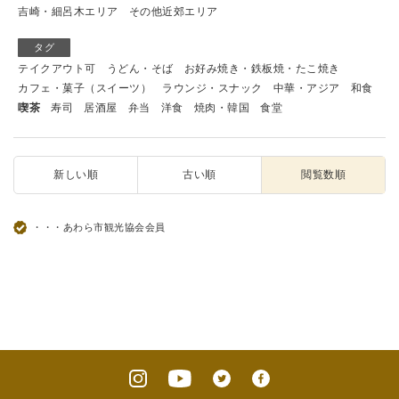
吉崎・細呂木エリア
その他近郊エリア
タグ
テイクアウト可
うどん・そば
お好み焼き・鉄板焼・たこ焼き
カフェ・菓子（スイーツ）
ラウンジ・スナック
中華・アジア
和食
喫茶
寿司
居酒屋
弁当
洋食
焼肉・韓国
食堂
新しい順
古い順
閲覧数順
・・・あわら市観光協会会員