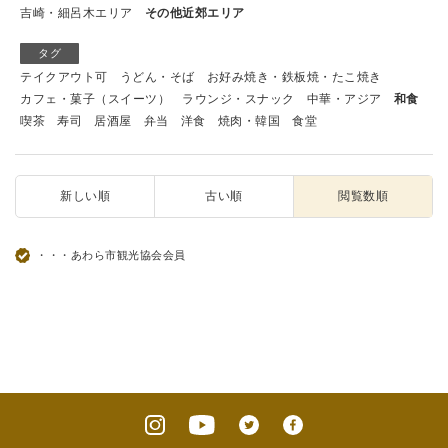
吉崎・細呂木エリア
その他近郊エリア
タグ
テイクアウト可
うどん・そば
お好み焼き・鉄板焼・たこ焼き
カフェ・菓子（スイーツ）
ラウンジ・スナック
中華・アジア
和食
喫茶
寿司
居酒屋
弁当
洋食
焼肉・韓国
食堂
新しい順
古い順
閲覧数順
・・・あわら市観光協会会員