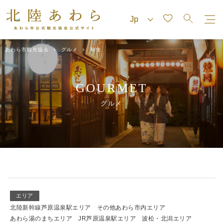
あわら市観光協会
グルメ
和食
GOURMET
グルメ
エリア
北陸新幹線芦原温泉駅エリア
その他あわら市内エリア
あわら湯のまちエリア
JR芦原温泉駅エリア
波松・北潟エリア