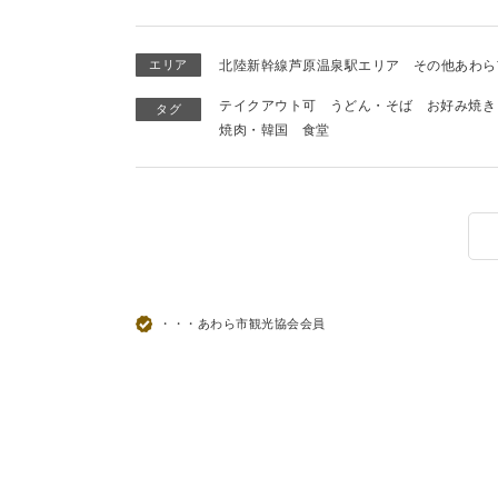
エリア
北陸新幹線芦原温泉駅エリア
その他あわら
テイクアウト可
うどん・そば
お好み焼き
タグ
焼肉・韓国
食堂
・・・あわら市観光協会会員