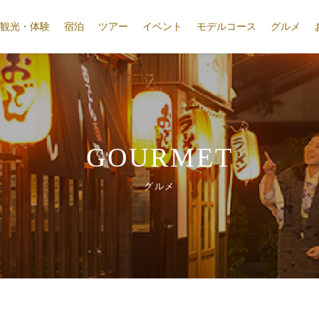
観光・体験
宿泊
ツアー
イベント
モデルコース
グルメ
GOURMET
グルメ