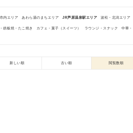
市内エリア
あわら湯のまちエリア
JR芦原温泉駅エリア
波松・北潟エリア
・鉄板焼・たこ焼き
カフェ・菓子（スイーツ）
ラウンジ・スナック
中華・
新しい順
古い順
閲覧数順