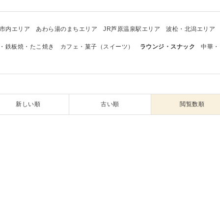
市内エリア
あわら湯のまちエリア
JR芦原温泉駅エリア
波松・北潟エリア
・鉄板焼・たこ焼き
カフェ・菓子（スイーツ）
ラウンジ・スナック
中華・
新しい順
古い順
閲覧数順