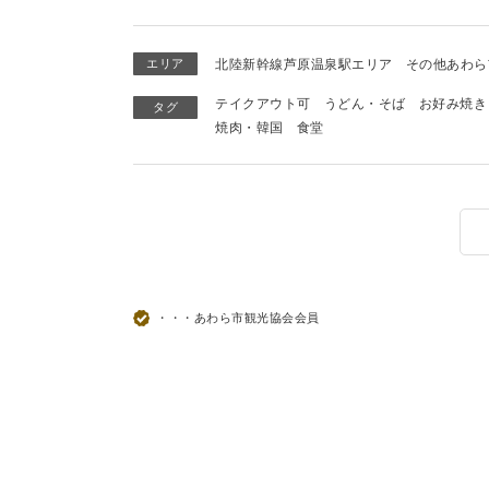
エリア
北陸新幹線芦原温泉駅エリア
その他あわら
テイクアウト可
うどん・そば
お好み焼き
タグ
焼肉・韓国
食堂
・・・あわら市観光協会会員