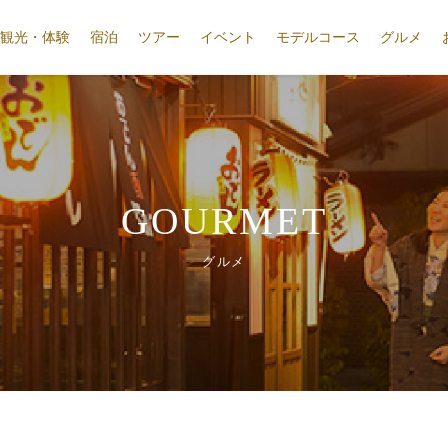
観光・体験
宿泊
ツアー
イベント
モデルコース
グルメ
GOURMET
グルメ