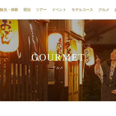
観光・体験
宿泊
ツアー
イベント
モデルコース
グルメ
GOURMET
グルメ