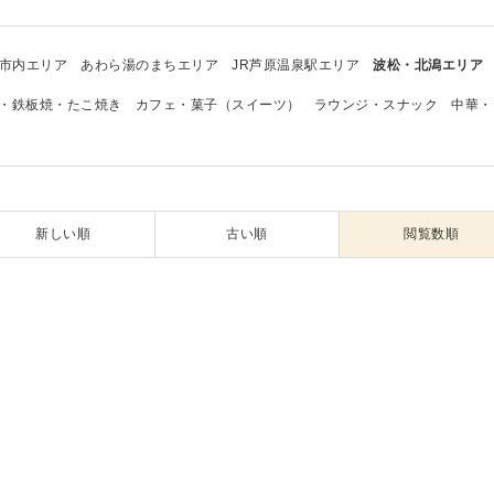
市内エリア
あわら湯のまちエリア
JR芦原温泉駅エリア
波松・北潟エリア
・鉄板焼・たこ焼き
カフェ・菓子（スイーツ）
ラウンジ・スナック
中華・
新しい順
古い順
閲覧数順