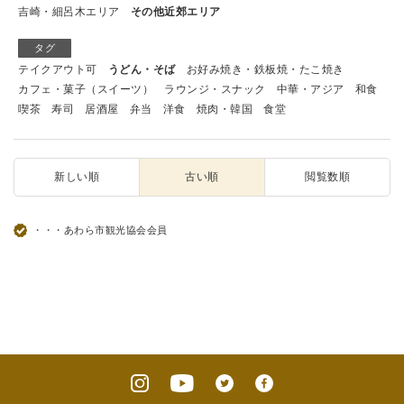
吉崎・細呂木エリア
その他近郊エリア
タグ
テイクアウト可
うどん・そば
お好み焼き・鉄板焼・たこ焼き
カフェ・菓子（スイーツ）
ラウンジ・スナック
中華・アジア
和食
喫茶
寿司
居酒屋
弁当
洋食
焼肉・韓国
食堂
新しい順
古い順
閲覧数順
・・・あわら市観光協会会員